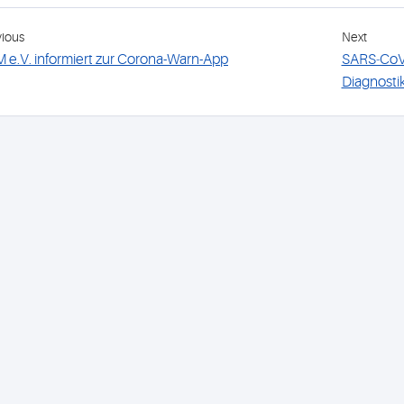
vious
Next
 e.V. informiert zur Corona-Warn-App
SARS‐CoV‐
Diagnosti