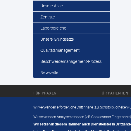
Unsere Ärzte
Zentrale
Laborbereiche
Unsere Grundsätze
Qualitätsmanagement
Beschwerdemanagement-Prozess
Newsletter
FÜR PRAXEN
FÜR PATIENTEN
Für Sie im Labor
Wissenwertes
Wir verwenden erforderliche Drittinhalte (z.B. Scriptbibliotheken)
Für Sie in der Praxis
Befundabruf
Wir verwenden Analysemethoden (z.B. Cookies oder Fingerprints),
Wir setzen in diesem Rahmen auch Dienstleister in Drittlä