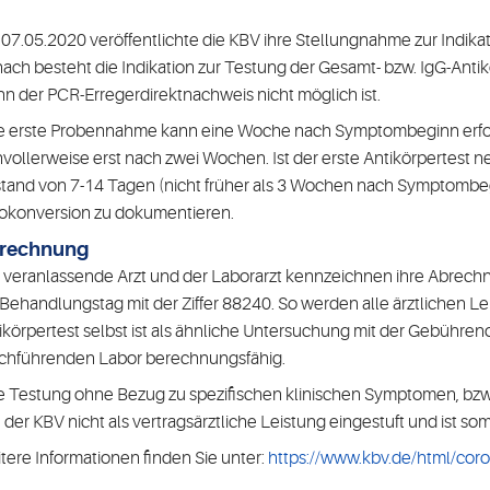
07.05.2020 veröffentlichte die KBV ihre Stellungnahme zur Indik
ach besteht die Indikation zur Testung der Gesamt- bzw. IgG-Antikö
n der PCR-Erregerdirektnachweis nicht möglich ist.
e erste Probennahme kann eine Woche nach Symptombeginn erfo
nvollerweise erst nach zwei Wochen. Ist der erste Antikörpertest 
tand von 7-14 Tagen (nicht früher als 3 Wochen nach Symptombeg
okonversion zu dokumentieren.
rechnung
 veranlassende Arzt und der Laborarzt kennzeichnen ihre Abrec
Behandlungstag mit der Ziffer 88240. So werden alle ärztlichen Le
ikörpertest selbst ist als ähnliche Untersuchung mit der Gebühr
chführenden Labor berechnungsfähig.
e Testung ohne Bezug zu spezifischen klinischen Symptomen, bzw.
 der KBV nicht als vertragsärztliche Leistung eingestuft und ist s
tere Informationen finden Sie unter:
https://www.kbv.de/html/cor