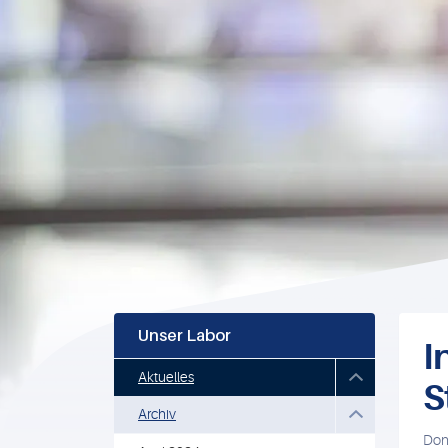
Unser Labor
I
Aktuelles
S
Archiv
Don