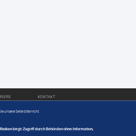
RIERE
KONTAKT
Impressum
e unsere Seite bitte nicht.
Datenschutz
nge
isiken birgt: Zugriff durch Behörden ohne Information,