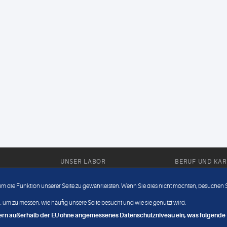
UNSER LABOR
BERUF UND KAR
Ärztliche Expertise
Berufsbilder
 um die Funktion unserer Seite zu gewährleisten. Wenn Sie dies nicht möchten, besuchen Si
Außendienst
Bewerberlou
 um zu messen, wie häufig unsere Seite besucht und wie sie genutzt wird.
Fahrdienst
Jobangebote
ndern außerhalb der EU ohne angemessenes Datenschutzniveau ein, was folgende R