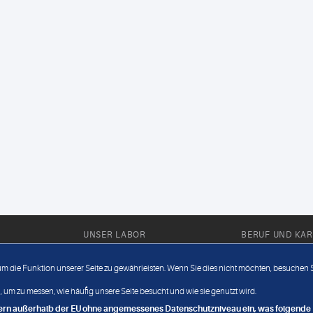
UNSER LABOR
BERUF UND KAR
Ärztliche Expertise
Berufsbilder
 um die Funktion unserer Seite zu gewährleisten. Wenn Sie dies nicht möchten, besuchen Si
Außendienst
Bewerberlou
 um zu messen, wie häufig unsere Seite besucht und wie sie genutzt wird.
Fahrdienst
Jobangebote
ndern außerhalb der EU ohne angemessenes Datenschutzniveau ein, was folgende R