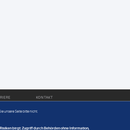
RIERE
KONTAKT
Impressum
e unsere Seite bitte nicht.
Datenschutz
nge
isiken birgt: Zugriff durch Behörden ohne Information,