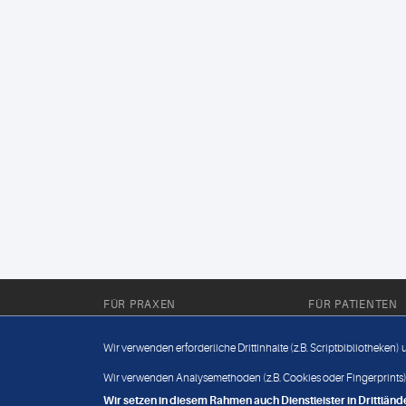
FÜR PRAXEN
FÜR PATIENTEN
Für Sie im Labor
Wissenwertes
Wir verwenden erforderliche Drittinhalte (z.B. Scriptbibliotheken)
Für Sie in der Praxis
Befundabruf
Wir verwenden Analysemethoden (z.B. Cookies oder Fingerprints),
Wir setzen in diesem Rahmen auch Dienstleister in Drittlä