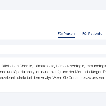
Für Praxen
Für Patienten
r klinischen Chemie, Hämatologie, Hämostaseologie, Immunologie 
de und Spezialanalysen dauern aufgrund der Methodik länger. Di
erzeichnis direkt bei dem Analyt. Wenn Sie Genaueres zu unsere