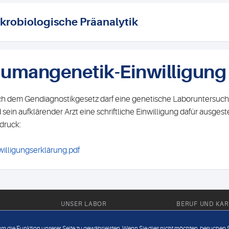
krobiologische Präanalytik
umangenetik-Einwilligung
h dem Gendiagnostikgesetz darf eine genetische Laboruntersuch
 sein aufklärender Arzt eine schriftliche Einwilligung dafür ausges
druck:
willigungserklärung.pdf
UNSER LABOR
BERUF UND KAR
Ärztliche Expertise
Berufsbilder
 um die Funktion unserer Seite zu gewährleisten. Wenn Sie dies nicht möchten, besuchen Si