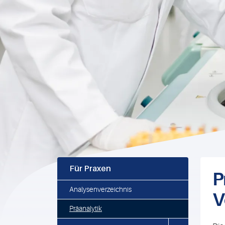
Für Praxen
P
Analysenverzeichnis
V
Präanalytik