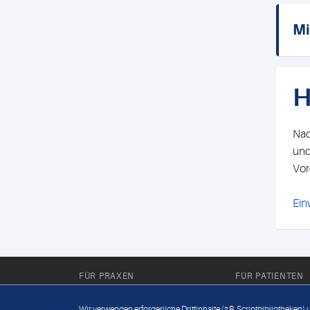
Mi
H
Nac
und
Vor
Ein
FÜR PRAXEN
FÜR PATIENTEN
Für Sie im Labor
Wissenwertes
Wir verwenden erforderliche Drittinhalte (z.B. Scriptbibliotheken)