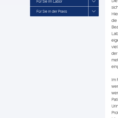
Die
Für Sie im Labor
sic
Für Sie in der Praxis
Hie
die
Bea
Lab
eig
vie
der
meh
ein
Im 
wen
wer
Pat
Uri
Pro