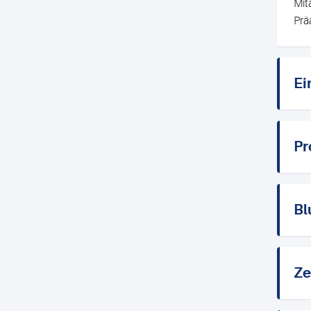
Mit
Prä
Ei
Pr
Bl
Ze