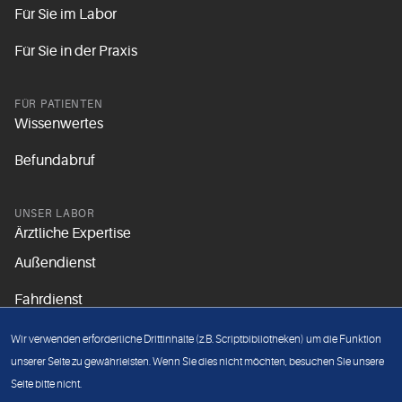
Für Sie im Labor
Für Sie in der Praxis
FÜR PATIENTEN
Wissenwertes
Befundabruf
UNSER LABOR
Ärztliche Expertise
Außendienst
Fahrdienst
Aktuelles
Wir verwenden erforderliche Drittinhalte (z.B. Scriptbibliotheken) um die Funktion
Unsere Grundsätze
unserer Seite zu gewährleisten. Wenn Sie dies nicht möchten, besuchen Sie unsere
Seite bitte nicht.