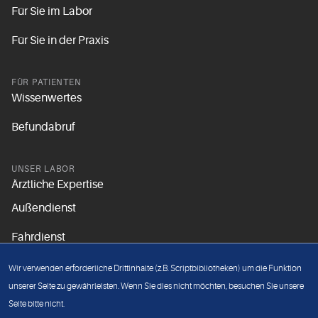
Für Sie im Labor
Für Sie in der Praxis
FÜR PATIENTEN
Wissenwertes
Befundabruf
UNSER LABOR
Ärztliche Expertise
Außendienst
Fahrdienst
Aktuelles
Wir verwenden erforderliche Drittinhalte (z.B. Scriptbibliotheken) um die Funktion
Unsere Grundsätze
unserer Seite zu gewährleisten. Wenn Sie dies nicht möchten, besuchen Sie unsere
Seite bitte nicht.