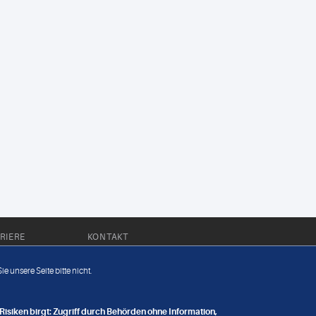
RIERE
KONTAKT
Impressum
e unsere Seite bitte nicht.
Datenschutz
nge
isiken birgt: Zugriff durch Behörden ohne Information,