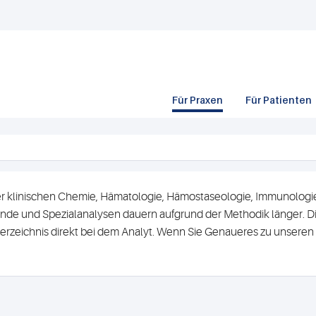
Für Praxen
Für Patienten
r klinischen Chemie, Hämatologie, Hämostaseologie, Immunologie 
de und Spezialanalysen dauern aufgrund der Methodik länger. Di
erzeichnis direkt bei dem Analyt. Wenn Sie Genaueres zu unsere