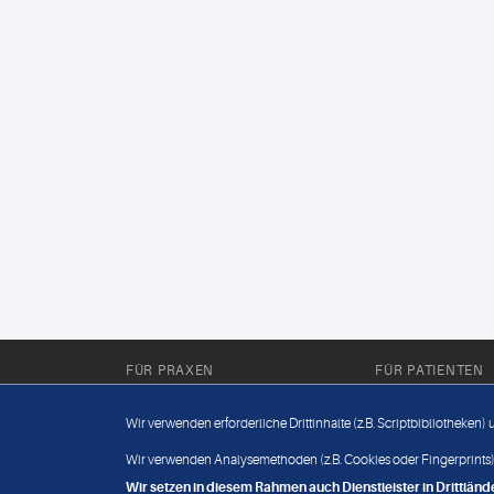
FÜR PRAXEN
FÜR PATIENTEN
Für Sie im Labor
Wissenwertes
Wir verwenden erforderliche Drittinhalte (z.B. Scriptbibliotheken)
Für Sie in der Praxis
Befundabruf
Wir verwenden Analysemethoden (z.B. Cookies oder Fingerprints),
Wir setzen in diesem Rahmen auch Dienstleister in Drittlä