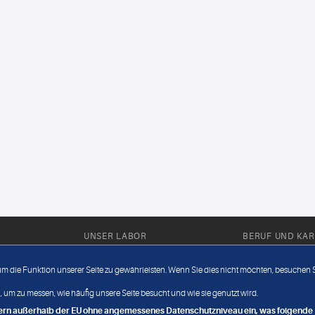
UNSER LABOR
BERUF UND KAR
Ärztliche Expertise
Berufsbilder
 um die Funktion unserer Seite zu gewährleisten. Wenn Sie dies nicht möchten, besuchen Si
Außendienst
Bewerberlou
 um zu messen, wie häufig unsere Seite besucht und wie sie genutzt wird.
Fahrdienst
Jobangebote
ndern außerhalb der EU ohne angemessenes Datenschutzniveau ein, was folgende R