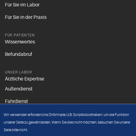
Für Sie im Labor
Für Sie in der Praxis
FÜR PATIENTEN
Wissenwertes
Befundabruf
UNSER LABOR
Ärztliche Expertise
Außendienst
Fahrdienst
Aktuelles
Wir verwenden erforderliche Drittinhalte (z.B. Scriptbibliotheken) um die Funktion
Unsere Grundsätze
unserer Seite zu gewährleisten. Wenn Sie dies nicht möchten, besuchen Sie unsere
Seite bitte nicht.