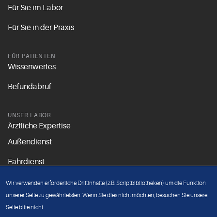
Für Sie im Labor
Für Sie in der Praxis
FÜR PATIENTEN
Wissenwertes
Befundabruf
UNSER LABOR
Ärztliche Expertise
Außendienst
Fahrdienst
Aktuelles
Wir verwenden erforderliche Drittinhalte (z.B. Scriptbibliotheken) um die Funktion
Unsere Grundsätze
unserer Seite zu gewährleisten. Wenn Sie dies nicht möchten, besuchen Sie unsere
Seite bitte nicht.