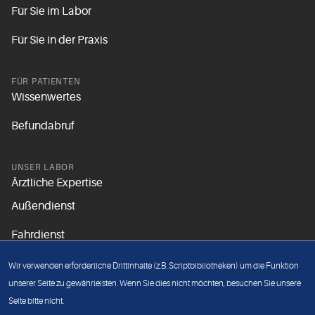
Für Sie im Labor
Für Sie in der Praxis
FÜR PATIENTEN
Wissenwertes
Befundabruf
UNSER LABOR
Ärztliche Expertise
Außendienst
Fahrdienst
Aktuelles
Wir verwenden erforderliche Drittinhalte (z.B. Scriptbibliotheken) um die Funktion
Unsere Grundsätze
unserer Seite zu gewährleisten. Wenn Sie dies nicht möchten, besuchen Sie unsere
Seite bitte nicht.