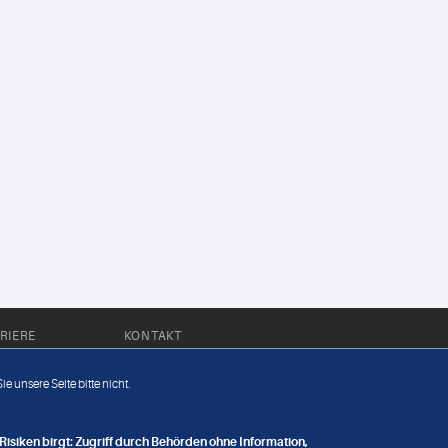
RIERE
KONTAKT
Impressum
e unsere Seite bitte nicht.
Datenschutz
nge
isiken birgt: Zugriff durch Behörden ohne Information,