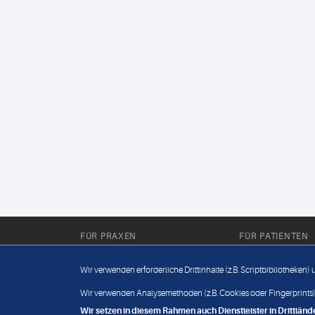
FÜR PRAXEN
FÜR PATIENTEN
Für Sie im Labor
Wissenwertes
Wir verwenden erforderliche Drittinhalte (z.B. Scriptbibliotheken)
Für Sie in der Praxis
Befundabruf
Wir verwenden Analysemethoden (z.B. Cookies oder Fingerprints),
Wir setzen in diesem Rahmen auch Dienstleister in Drittlä