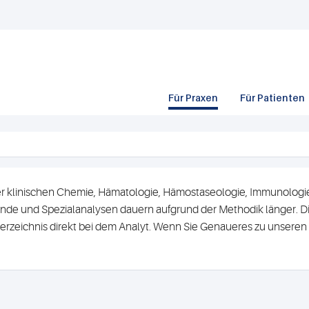
Für Praxen
Für Patienten
r klinischen Chemie, Hämatologie, Hämostaseologie, Immunologie 
de und Spezialanalysen dauern aufgrund der Methodik länger. Di
erzeichnis direkt bei dem Analyt. Wenn Sie Genaueres zu unsere