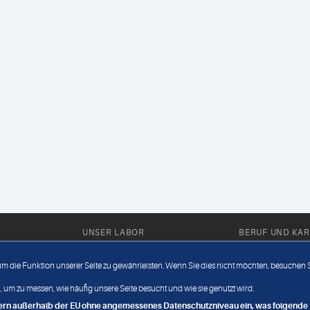
UNSER LABOR
BERUF UND KAR
Ärztliche Expertise
Berufsbilder
 um die Funktion unserer Seite zu gewährleisten. Wenn Sie dies nicht möchten, besuchen Si
Außendienst
Bewerberlou
 um zu messen, wie häufig unsere Seite besucht und wie sie genutzt wird.
Fahrdienst
Jobangebote
ndern außerhalb der EU ohne angemessenes Datenschutzniveau ein, was folgende R