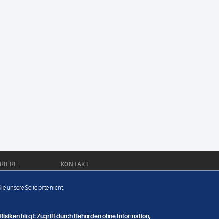
RIERE
KONTAKT
Impressum
e unsere Seite bitte nicht.
Datenschutz
nge
isiken birgt: Zugriff durch Behörden ohne Information,