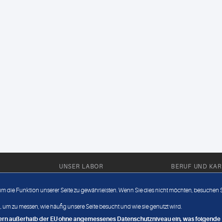
UNSER LABOR
BERUF UND KAR
Ärztliche Expertise
Berufsbilder
 um die Funktion unserer Seite zu gewährleisten. Wenn Sie dies nicht möchten, besuchen Si
Außendienst
Bewerberlou
 um zu messen, wie häufig unsere Seite besucht und wie sie genutzt wird.
Fahrdienst
Jobangebote
ndern außerhalb der EU ohne angemessenes Datenschutzniveau ein, was folgende R