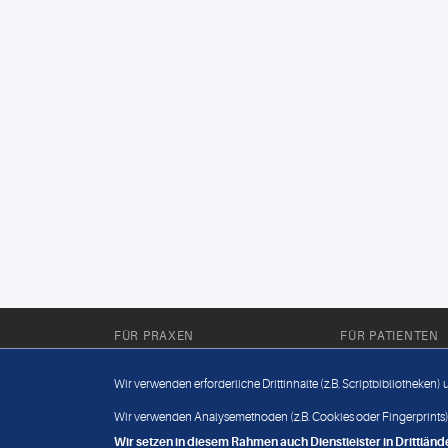
FÜR PRAXEN
FÜR PATIENTEN
Für Sie im Labor
Wissenwertes
Wir verwenden erforderliche Drittinhalte (z.B. Scriptbibliotheken)
Für Sie in der Praxis
Befundabruf
Wir verwenden Analysemethoden (z.B. Cookies oder Fingerprints),
Wir setzen in diesem Rahmen auch Dienstleister in Drittlä