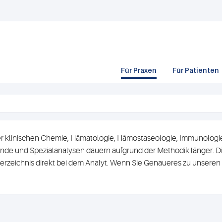
Für Praxen
Für Patienten
r klinischen Chemie, Hämatologie, Hämostaseologie, Immunologie 
de und Spezialanalysen dauern aufgrund der Methodik länger. Di
erzeichnis direkt bei dem Analyt. Wenn Sie Genaueres zu unsere