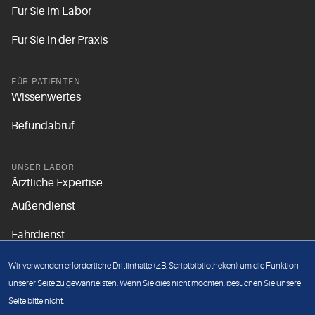
Für Sie im Labor
Für Sie in der Praxis
FÜR PATIENTEN
Wissenwertes
Befundabruf
UNSER LABOR
Ärztliche Expertise
Außendienst
Fahrdienst
Aktuelles
Wir verwenden erforderliche Drittinhalte (z.B. Scriptbibliotheken) um die Funktion
Unsere Grundsätze
unserer Seite zu gewährleisten. Wenn Sie dies nicht möchten, besuchen Sie unsere
Seite bitte nicht.