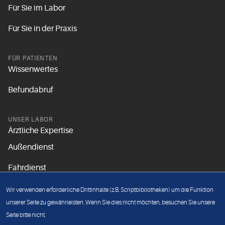
Für Sie im Labor
Für Sie in der Praxis
FÜR PATIENTEN
Wissenwertes
Befundabruf
UNSER LABOR
Ärztliche Expertise
Außendienst
Fahrdienst
Aktuelles
Wir verwenden erforderliche Drittinhalte (z.B. Scriptbibliotheken) um die Funktion
Unsere Grundsätze
unserer Seite zu gewährleisten. Wenn Sie dies nicht möchten, besuchen Sie unsere
Seite bitte nicht.