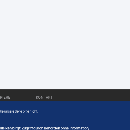
RIERE
KONTAKT
Impressum
e unsere Seite bitte nicht.
Datenschutz
nge
isiken birgt: Zugriff durch Behörden ohne Information,