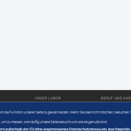
UNSER LABOR
BERUF UND KAR
Ärztliche Expertise
Berufsbilder
 um die Funktion unserer Seite zu gewährleisten. Wenn Sie dies nicht möchten, besuchen Si
Außendienst
Bewerberlou
 um zu messen, wie häufig unsere Seite besucht und wie sie genutzt wird.
Fahrdienst
Jobangebote
ndern außerhalb der EU ohne angemessenes Datenschutzniveau ein, was folgende R