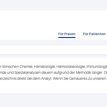
Für Praxen
Für Patienten
r klinischen Chemie, Hämatologie, Hämostaseologie, Immunologie 
de und Spezialanalysen dauern aufgrund der Methodik länger. Di
erzeichnis direkt bei dem Analyt. Wenn Sie Genaueres zu unsere