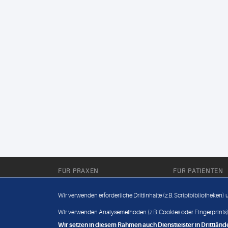
FÜR PRAXEN
FÜR PATIENTEN
Für Sie im Labor
Wissenwertes
Wir verwenden erforderliche Drittinhalte (z.B. Scriptbibliotheken)
Für Sie in der Praxis
Befundabruf
Wir verwenden Analysemethoden (z.B. Cookies oder Fingerprints),
Wir setzen in diesem Rahmen auch Dienstleister in Drittlä