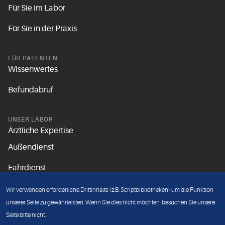
Für Sie im Labor
Für Sie in der Praxis
FÜR PATIENTEN
Wissenwertes
Befundabruf
UNSER LABOR
Ärztliche Expertise
Außendienst
Fahrdienst
Aktuelles
Wir verwenden erforderliche Drittinhalte (z.B. Scriptbibliotheken) um die Funktion
Unsere Grundsätze
unserer Seite zu gewährleisten. Wenn Sie dies nicht möchten, besuchen Sie unsere
Seite bitte nicht.