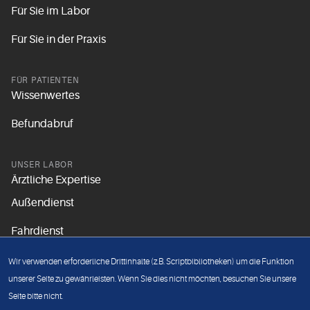
Für Sie im Labor
Für Sie in der Praxis
FÜR PATIENTEN
Wissenwertes
Befundabruf
UNSER LABOR
Ärztliche Expertise
Außendienst
Fahrdienst
Aktuelles
Wir verwenden erforderliche Drittinhalte (z.B. Scriptbibliotheken) um die Funktion
Unsere Grundsätze
unserer Seite zu gewährleisten. Wenn Sie dies nicht möchten, besuchen Sie unsere
Seite bitte nicht.