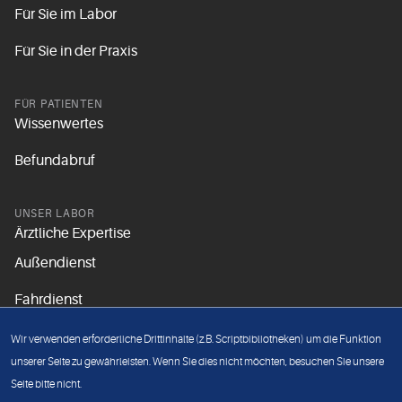
Für Sie im Labor
Für Sie in der Praxis
FÜR PATIENTEN
Wissenwertes
Befundabruf
UNSER LABOR
Ärztliche Expertise
Außendienst
Fahrdienst
Aktuelles
Wir verwenden erforderliche Drittinhalte (z.B. Scriptbibliotheken) um die Funktion
Unsere Grundsätze
unserer Seite zu gewährleisten. Wenn Sie dies nicht möchten, besuchen Sie unsere
Seite bitte nicht.