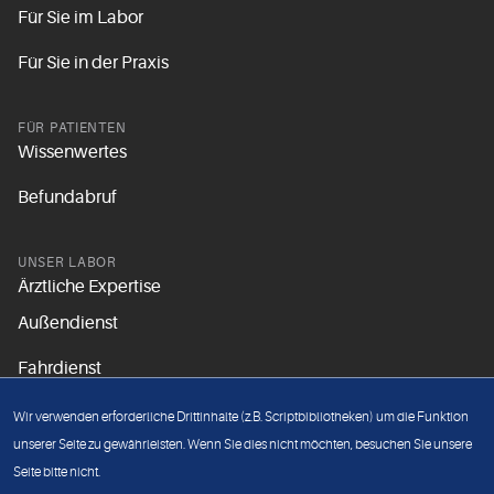
Für Sie im Labor
Für Sie in der Praxis
FÜR PATIENTEN
Wissenwertes
Befundabruf
UNSER LABOR
Ärztliche Expertise
Außendienst
Fahrdienst
Aktuelles
Wir verwenden erforderliche Drittinhalte (z.B. Scriptbibliotheken) um die Funktion
Unsere Grundsätze
unserer Seite zu gewährleisten. Wenn Sie dies nicht möchten, besuchen Sie unsere
Seite bitte nicht.