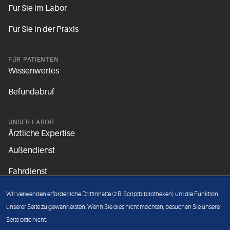
Für Sie im Labor
Für Sie in der Praxis
FÜR PATIENTEN
Wissenwertes
Befundabruf
UNSER LABOR
Ärztliche Expertise
Außendienst
Fahrdienst
Aktuelles
Wir verwenden erforderliche Drittinhalte (z.B. Scriptbibliotheken) um die Funktion
Unsere Grundsätze
unserer Seite zu gewährleisten. Wenn Sie dies nicht möchten, besuchen Sie unsere
Seite bitte nicht.