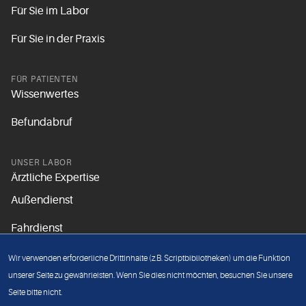
Für Sie im Labor
Für Sie in der Praxis
FÜR PATIENTEN
Wissenwertes
Befundabruf
UNSER LABOR
Ärztliche Expertise
Außendienst
Fahrdienst
Aktuelles
Wir verwenden erforderliche Drittinhalte (z.B. Scriptbibliotheken) um die Funktion
Unsere Grundsätze
unserer Seite zu gewährleisten. Wenn Sie dies nicht möchten, besuchen Sie unsere
Seite bitte nicht.