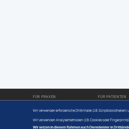
FÜR PRAXEN
FÜR PATIENTEN
Für Sie im Labor
Wissenwertes
Wir verwenden erforderliche Drittinhalte (z.B. Scriptbibliotheken)
Für Sie in der Praxis
Befundabruf
Wir verwenden Analysemethoden (z.B. Cookies oder Fingerprints),
Wir setzen in diesem Rahmen auch Dienstleister in Drittlä