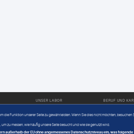
UNSER LABOR
BERUF UND KAR
Ärztliche Expertise
Berufsbilder
 um die Funktion unserer Seite zu gewährleisten. Wenn Sie dies nicht möchten, besuchen Si
Außendienst
Bewerberlou
 um zu messen, wie häufig unsere Seite besucht und wie sie genutzt wird.
Fahrdienst
Jobangebote
ndern außerhalb der EU ohne angemessenes Datenschutzniveau ein, was folgende R