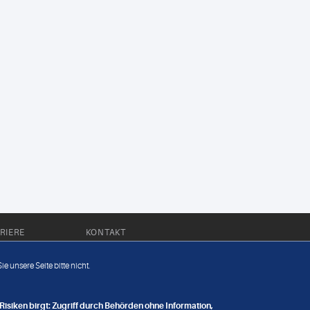
RIERE
KONTAKT
Impressum
e unsere Seite bitte nicht.
Datenschutz
nge
isiken birgt: Zugriff durch Behörden ohne Information,