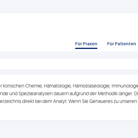
Für Praxen
Für Patienten
r klinischen Chemie, Hämatologie, Hämostaseologie, Immunologie 
de und Spezialanalysen dauern aufgrund der Methodik länger. Di
erzeichnis direkt bei dem Analyt. Wenn Sie Genaueres zu unsere