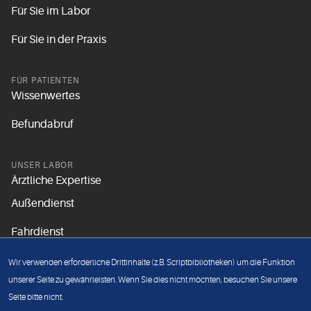
Für Sie im Labor
Für Sie in der Praxis
FÜR PATIENTEN
Wissenwertes
Befundabruf
UNSER LABOR
Ärztliche Expertise
Außendienst
Fahrdienst
Aktuelles
Wir verwenden erforderliche Drittinhalte (z.B. Scriptbibliotheken) um die Funktion
Unsere Grundsätze
unserer Seite zu gewährleisten. Wenn Sie dies nicht möchten, besuchen Sie unsere
Seite bitte nicht.