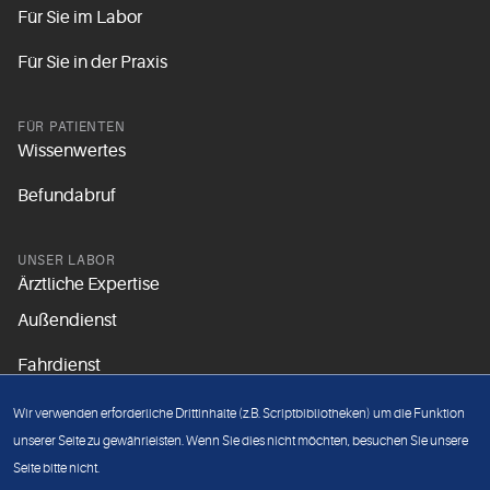
Für Sie im Labor
Für Sie in der Praxis
FÜR PATIENTEN
Wissenwertes
Befundabruf
UNSER LABOR
Ärztliche Expertise
Außendienst
Fahrdienst
Aktuelles
Wir verwenden erforderliche Drittinhalte (z.B. Scriptbibliotheken) um die Funktion
Unsere Grundsätze
unserer Seite zu gewährleisten. Wenn Sie dies nicht möchten, besuchen Sie unsere
Seite bitte nicht.