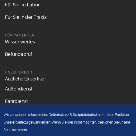
Für Sie im Labor
Für Sie in der Praxis
FÜR PATIENTEN
Wissenwertes
Befundabruf
UNSER LABOR
Ärztliche Expertise
Außendienst
Fahrdienst
Aktuelles
Wir verwenden erforderliche Drittinhalte (z.B. Scriptbibliotheken) um die Funktion
Unsere Grundsätze
unserer Seite zu gewährleisten. Wenn Sie dies nicht möchten, besuchen Sie unsere
Seite bitte nicht.