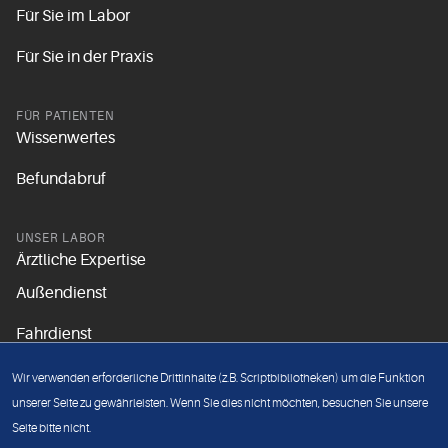
Für Sie im Labor
Für Sie in der Praxis
FÜR PATIENTEN
Wissenwertes
Befundabruf
UNSER LABOR
Ärztliche Expertise
Außendienst
Fahrdienst
Aktuelles
Wir verwenden erforderliche Drittinhalte (z.B. Scriptbibliotheken) um die Funktion
Unsere Grundsätze
unserer Seite zu gewährleisten. Wenn Sie dies nicht möchten, besuchen Sie unsere
Seite bitte nicht.