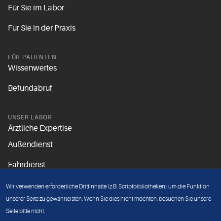
Für Sie im Labor
Für Sie in der Praxis
FÜR PATIENTEN
Wissenwertes
Befundabruf
UNSER LABOR
Ärztliche Expertise
Außendienst
Fahrdienst
Aktuelles
Wir verwenden erforderliche Drittinhalte (z.B. Scriptbibliotheken) um die Funktion
Unsere Grundsätze
unserer Seite zu gewährleisten. Wenn Sie dies nicht möchten, besuchen Sie unsere
Seite bitte nicht.