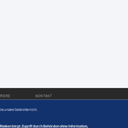
RIERE
KONTAKT
Impressum
e unsere Seite bitte nicht.
Datenschutz
nge
isiken birgt: Zugriff durch Behörden ohne Information,