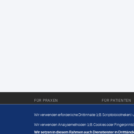
FÜR PRAXEN
FÜR PATIENTEN
Für Sie im Labor
Wissenwertes
Wir verwenden erforderliche Drittinhalte (z.B. Scriptbibliotheken)
Für Sie in der Praxis
Befundabruf
Wir verwenden Analysemethoden (z.B. Cookies oder Fingerprints),
Wir setzen in diesem Rahmen auch Dienstleister in Drittlä