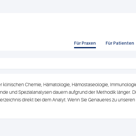
Für Praxen
Für Patienten
r klinischen Chemie, Hämatologie, Hämostaseologie, Immunologie 
de und Spezialanalysen dauern aufgrund der Methodik länger. Di
erzeichnis direkt bei dem Analyt. Wenn Sie Genaueres zu unsere