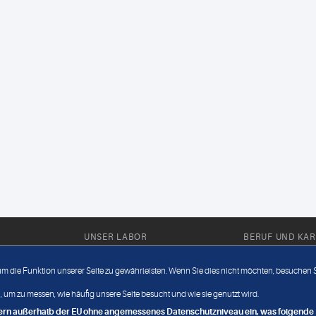
UNSER LABOR
BERUF UND KAR
Ärztliche Expertise
Berufsbilder
 um die Funktion unserer Seite zu gewährleisten. Wenn Sie dies nicht möchten, besuchen Si
Außendienst
Bewerberlou
 um zu messen, wie häufig unsere Seite besucht und wie sie genutzt wird.
Fahrdienst
Jobangebote
ndern außerhalb der EU ohne angemessenes Datenschutzniveau ein, was folgende R