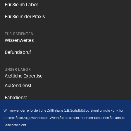
Für Sie im Labor
Für Sie in der Praxis
FÜR PATIENTEN
Wissenwertes
Befundabruf
UNSER LABOR
Ärztliche Expertise
Außendienst
Fahrdienst
Aktuelles
Wir verwenden erforderliche Drittinhalte (z.B. Scriptbibliotheken) um die Funktion
Unsere Grundsätze
unserer Seite zu gewährleisten. Wenn Sie dies nicht möchten, besuchen Sie unsere
Seite bitte nicht.