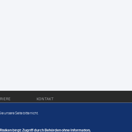
RIERE
KONTAKT
Impressum
e unsere Seite bitte nicht.
Datenschutz
nge
isiken birgt: Zugriff durch Behörden ohne Information,