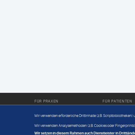
FÜR PRAXEN
FÜR PATIENTEN
Für Sie im Labor
Wissenwertes
Wir verwenden erforderliche Drittinhalte (z.B. Scriptbibliotheken)
Für Sie in der Praxis
Befundabruf
Wir verwenden Analysemethoden (z.B. Cookies oder Fingerprints),
Wir setzen in diesem Rahmen auch Dienstleister in Drittlä