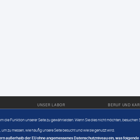
UNSER LABOR
BERUF UND KAR
Ärztliche Expertise
Berufsbilder
 um die Funktion unserer Seite zu gewährleisten. Wenn Sie dies nicht möchten, besuchen Si
Außendienst
Bewerberlou
 um zu messen, wie häufig unsere Seite besucht und wie sie genutzt wird.
Fahrdienst
Jobangebote
ndern außerhalb der EU ohne angemessenes Datenschutzniveau ein, was folgende R