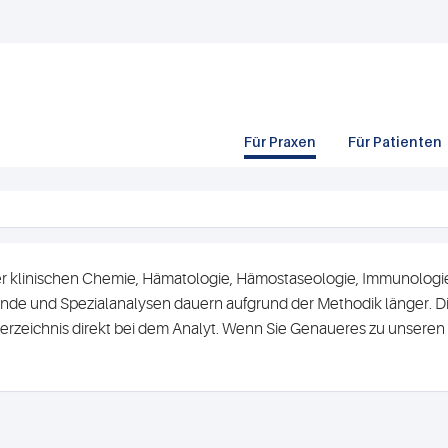
Für Praxen
Für Patienten
r klinischen Chemie, Hämatologie, Hämostaseologie, Immunologie 
de und Spezialanalysen dauern aufgrund der Methodik länger. Di
erzeichnis direkt bei dem Analyt. Wenn Sie Genaueres zu unsere