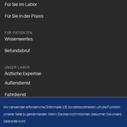
Für Sie im Labor
Für Sie in der Praxis
FÜR PATIENTEN
Wissenwertes
Befundabruf
UNSER LABOR
Ärztliche Expertise
Außendienst
Fahrdienst
Aktuelles
Wir verwenden erforderliche Drittinhalte (z.B. Scriptbibliotheken) um die Funktion
Unsere Grundsätze
unserer Seite zu gewährleisten. Wenn Sie dies nicht möchten, besuchen Sie unsere
Seite bitte nicht.