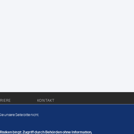
RIERE
KONTAKT
Impressum
e unsere Seite bitte nicht.
Datenschutz
nge
isiken birgt: Zugriff durch Behörden ohne Information,