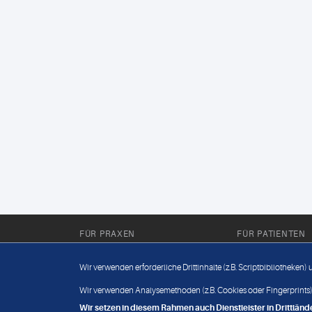
FÜR PRAXEN
FÜR PATIENTEN
Für Sie im Labor
Wissenwertes
Wir verwenden erforderliche Drittinhalte (z.B. Scriptbibliotheken)
Für Sie in der Praxis
Befundabruf
Wir verwenden Analysemethoden (z.B. Cookies oder Fingerprints),
Wir setzen in diesem Rahmen auch Dienstleister in Drittlä