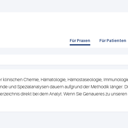
Für Praxen
Für Patienten
r klinischen Chemie, Hämatologie, Hämostaseologie, Immunologie 
de und Spezialanalysen dauern aufgrund der Methodik länger. Di
erzeichnis direkt bei dem Analyt. Wenn Sie Genaueres zu unsere