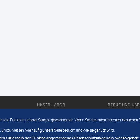
UNSER LABOR
BERUF UND KAR
Ärztliche Expertise
Berufsbilder
 um die Funktion unserer Seite zu gewährleisten. Wenn Sie dies nicht möchten, besuchen Si
Außendienst
Bewerberlou
 um zu messen, wie häufig unsere Seite besucht und wie sie genutzt wird.
Fahrdienst
Jobangebote
ndern außerhalb der EU ohne angemessenes Datenschutzniveau ein, was folgende R