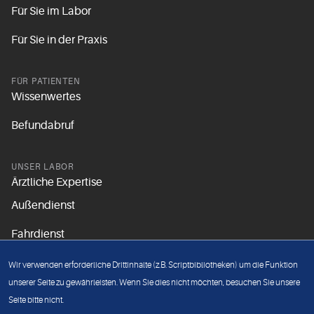
Für Sie im Labor
Für Sie in der Praxis
FÜR PATIENTEN
Wissenwertes
Befundabruf
UNSER LABOR
Ärztliche Expertise
Außendienst
Fahrdienst
Aktuelles
Wir verwenden erforderliche Drittinhalte (z.B. Scriptbibliotheken) um die Funktion
Unsere Grundsätze
unserer Seite zu gewährleisten. Wenn Sie dies nicht möchten, besuchen Sie unsere
Seite bitte nicht.