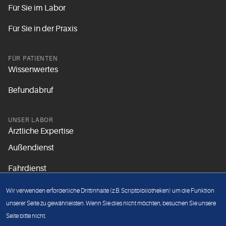
Für Sie im Labor
Für Sie in der Praxis
FÜR PATIENTEN
Wissenwertes
Befundabruf
UNSER LABOR
Ärztliche Expertise
Außendienst
Fahrdienst
Aktuelles
Wir verwenden erforderliche Drittinhalte (z.B. Scriptbibliotheken) um die Funktion
Unsere Grundsätze
unserer Seite zu gewährleisten. Wenn Sie dies nicht möchten, besuchen Sie unsere
Seite bitte nicht.