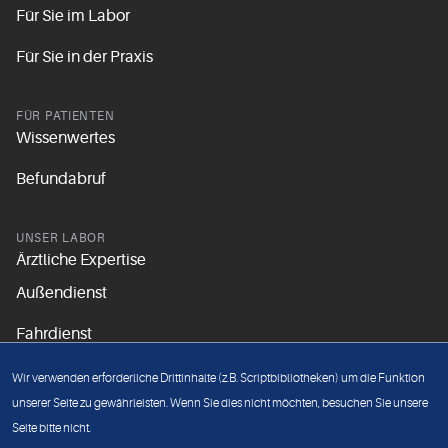
Für Sie im Labor
Für Sie in der Praxis
FÜR PATIENTEN
Wissenwertes
Befundabruf
UNSER LABOR
Ärztliche Expertise
Außendienst
Fahrdienst
Aktuelles
Wir verwenden erforderliche Drittinhalte (z.B. Scriptbibliotheken) um die Funktion
Unsere Grundsätze
unserer Seite zu gewährleisten. Wenn Sie dies nicht möchten, besuchen Sie unsere
Seite bitte nicht.