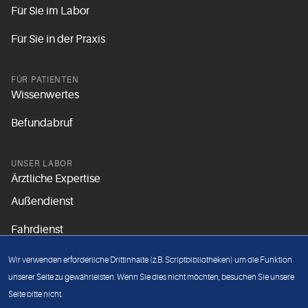
Für Sie im Labor
Für Sie in der Praxis
FÜR PATIENTEN
Wissenwertes
Befundabruf
UNSER LABOR
Ärztliche Expertise
Außendienst
Fahrdienst
Aktuelles
Wir verwenden erforderliche Drittinhalte (z.B. Scriptbibliotheken) um die Funktion
Unsere Grundsätze
unserer Seite zu gewährleisten. Wenn Sie dies nicht möchten, besuchen Sie unsere
Seite bitte nicht.