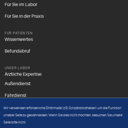
Für Sie im Labor
Für Sie in der Praxis
FÜR PATIENTEN
Wissenwertes
Befundabruf
UNSER LABOR
Ärztliche Expertise
Außendienst
Fahrdienst
Aktuelles
Wir verwenden erforderliche Drittinhalte (z.B. Scriptbibliotheken) um die Funktion
Unsere Grundsätze
unserer Seite zu gewährleisten. Wenn Sie dies nicht möchten, besuchen Sie unsere
Seite bitte nicht.