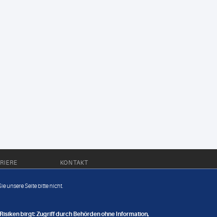
RIERE
KONTAKT
Impressum
e unsere Seite bitte nicht.
Datenschutz
nge
isiken birgt: Zugriff durch Behörden ohne Information,