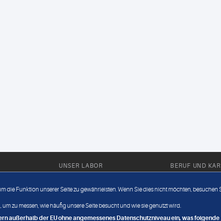
UNSER LABOR
BERUF UND KAR
Ärztliche Expertise
Berufsbilder
 um die Funktion unserer Seite zu gewährleisten. Wenn Sie dies nicht möchten, besuchen Si
Außendienst
Bewerberlou
 um zu messen, wie häufig unsere Seite besucht und wie sie genutzt wird.
Fahrdienst
Jobangebote
ndern außerhalb der EU ohne angemessenes Datenschutzniveau ein, was folgende R