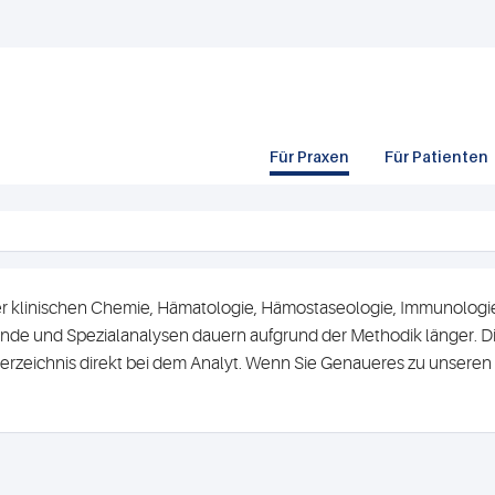
Für Praxen
Für Patienten
r klinischen Chemie, Hämatologie, Hämostaseologie, Immunologie 
de und Spezialanalysen dauern aufgrund der Methodik länger. Di
erzeichnis direkt bei dem Analyt. Wenn Sie Genaueres zu unsere