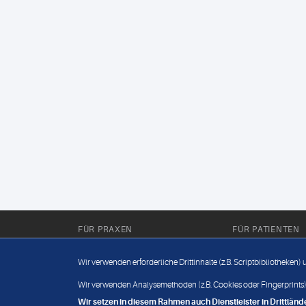
FÜR PRAXEN
FÜR PATIENTEN
Für Sie im Labor
Wissenwertes
Wir verwenden erforderliche Drittinhalte (z.B. Scriptbibliotheken)
Für Sie in der Praxis
Befundabruf
Wir verwenden Analysemethoden (z.B. Cookies oder Fingerprints),
Wir setzen in diesem Rahmen auch Dienstleister in Drittlä