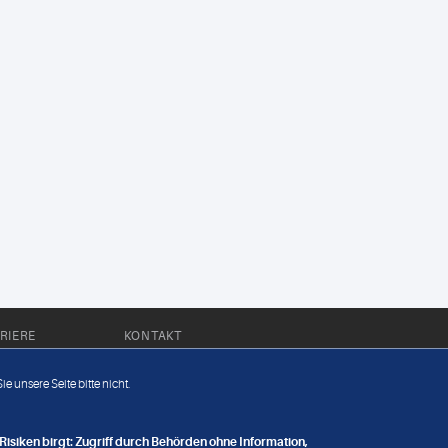
RIERE
KONTAKT
Impressum
e unsere Seite bitte nicht.
Datenschutz
nge
isiken birgt: Zugriff durch Behörden ohne Information,