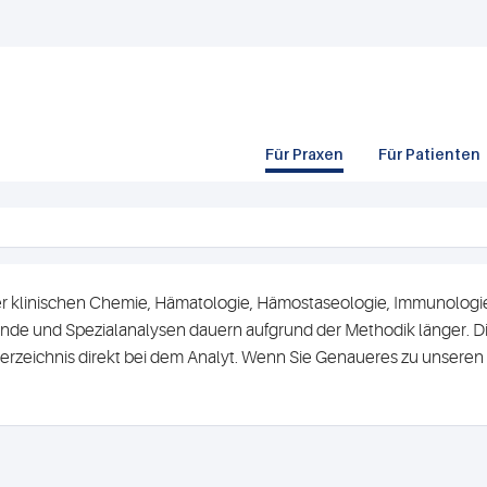
Für Praxen
Für Patienten
r klinischen Chemie, Hämatologie, Hämostaseologie, Immunologie 
de und Spezialanalysen dauern aufgrund der Methodik länger. Di
erzeichnis direkt bei dem Analyt. Wenn Sie Genaueres zu unsere