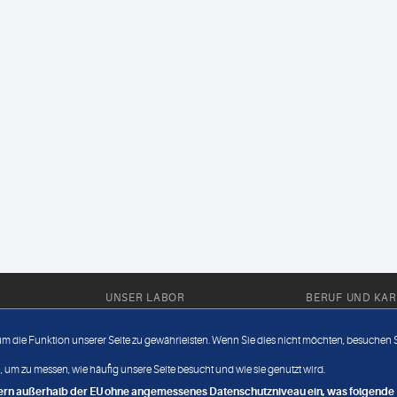
UNSER LABOR
BERUF UND KAR
Ärztliche Expertise
Berufsbilder
 um die Funktion unserer Seite zu gewährleisten. Wenn Sie dies nicht möchten, besuchen Si
Außendienst
Bewerberlou
 um zu messen, wie häufig unsere Seite besucht und wie sie genutzt wird.
Fahrdienst
Jobangebote
ndern außerhalb der EU ohne angemessenes Datenschutzniveau ein, was folgende R