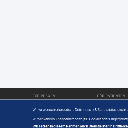
FÜR PRAXEN
FÜR PATIENTEN
Für Sie im Labor
Wissenwertes
Wir verwenden erforderliche Drittinhalte (z.B. Scriptbibliotheken)
Für Sie in der Praxis
Befundabruf
Wir verwenden Analysemethoden (z.B. Cookies oder Fingerprints),
Wir setzen in diesem Rahmen auch Dienstleister in Drittlä