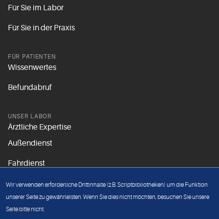
Für Sie im Labor
Für Sie in der Praxis
FÜR PATIENTEN
Wissenwertes
Befundabruf
UNSER LABOR
Ärztliche Expertise
Außendienst
Fahrdienst
Aktuelles
Wir verwenden erforderliche Drittinhalte (z.B. Scriptbibliotheken) um die Funktion
Unsere Grundsätze
unserer Seite zu gewährleisten. Wenn Sie dies nicht möchten, besuchen Sie unsere
Seite bitte nicht.