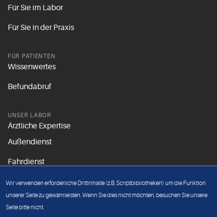
Für Sie im Labor
Für Sie in der Praxis
FÜR PATIENTEN
Wissenwertes
Befundabruf
UNSER LABOR
Ärztliche Expertise
Außendienst
Fahrdienst
Aktuelles
Wir verwenden erforderliche Drittinhalte (z.B. Scriptbibliotheken) um die Funktion
Unsere Grundsätze
unserer Seite zu gewährleisten. Wenn Sie dies nicht möchten, besuchen Sie unsere
Seite bitte nicht.