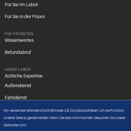
Für Sie im Labor
Für Sie in der Praxis
FÜR PATIENTEN
Wissenwertes
Befundabruf
UNSER LABOR
Ärztliche Expertise
Außendienst
Fahrdienst
Aktuelles
Wir verwenden erforderliche Drittinhalte (z.B. Scriptbibliotheken) um die Funktion
Unsere Grundsätze
unserer Seite zu gewährleisten. Wenn Sie dies nicht möchten, besuchen Sie unsere
Seite bitte nicht.