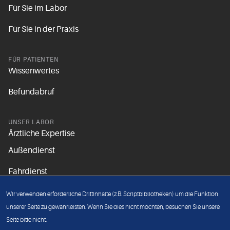
Für Sie im Labor
Für Sie in der Praxis
FÜR PATIENTEN
Wissenwertes
Befundabruf
UNSER LABOR
Ärztliche Expertise
Außendienst
Fahrdienst
Aktuelles
Wir verwenden erforderliche Drittinhalte (z.B. Scriptbibliotheken) um die Funktion
Unsere Grundsätze
unserer Seite zu gewährleisten. Wenn Sie dies nicht möchten, besuchen Sie unsere
Seite bitte nicht.