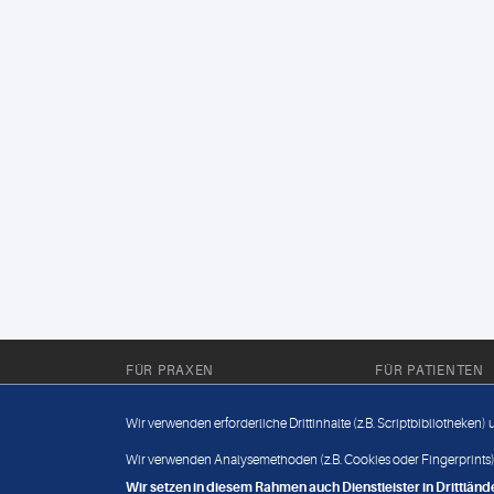
FÜR PRAXEN
FÜR PATIENTEN
Für Sie im Labor
Wissenwertes
Wir verwenden erforderliche Drittinhalte (z.B. Scriptbibliotheken)
Für Sie in der Praxis
Befundabruf
Wir verwenden Analysemethoden (z.B. Cookies oder Fingerprints),
Wir setzen in diesem Rahmen auch Dienstleister in Drittlä