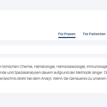
Für Praxen
Für Patienten
r klinischen Chemie, Hämatologie, Hämostaseologie, Immunologie 
de und Spezialanalysen dauern aufgrund der Methodik länger. Di
erzeichnis direkt bei dem Analyt. Wenn Sie Genaueres zu unsere