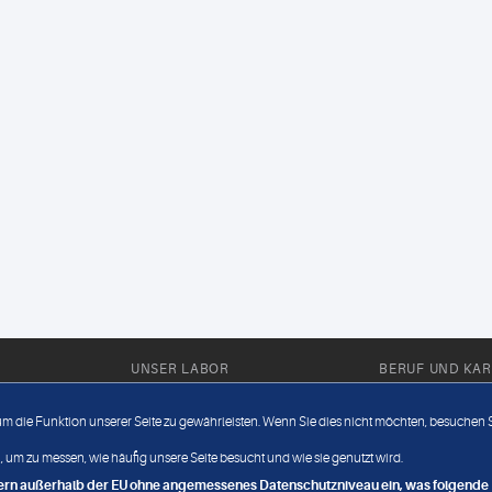
UNSER LABOR
BERUF UND KAR
Ärztliche Expertise
Berufsbilder
 um die Funktion unserer Seite zu gewährleisten. Wenn Sie dies nicht möchten, besuchen Si
Außendienst
Bewerberlou
 um zu messen, wie häufig unsere Seite besucht und wie sie genutzt wird.
Fahrdienst
Jobangebote
ndern außerhalb der EU ohne angemessenes Datenschutzniveau ein, was folgende R