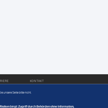
RIERE
KONTAKT
Impressum
e unsere Seite bitte nicht.
Datenschutz
nge
isiken birgt: Zugriff durch Behörden ohne Information,