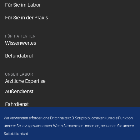
Für Sie im Labor
Für Sie in der Praxis
FÜR PATIENTEN
Wissenwertes
Befundabruf
UNSER LABOR
Ärztliche Expertise
Außendienst
Fahrdienst
Aktuelles
Wir verwenden erforderliche Drittinhalte (z.B. Scriptbibliotheken) um die Funktion
Unsere Grundsätze
unserer Seite zu gewährleisten. Wenn Sie dies nicht möchten, besuchen Sie unsere
Seite bitte nicht.