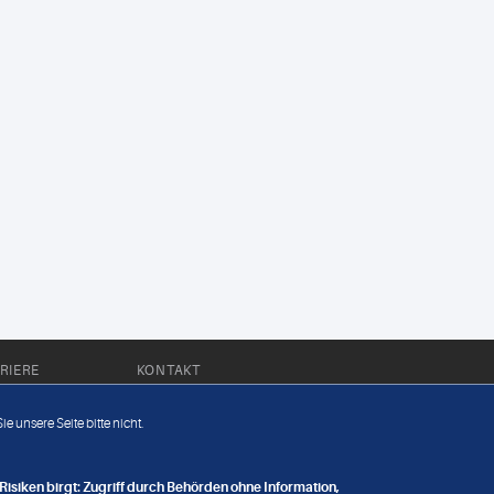
RIERE
KONTAKT
Impressum
e unsere Seite bitte nicht.
Datenschutz
nge
isiken birgt: Zugriff durch Behörden ohne Information,