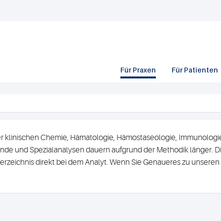
Für Praxen
Für Patienten
r klinischen Chemie, Hämatologie, Hämostaseologie, Immunologie 
de und Spezialanalysen dauern aufgrund der Methodik länger. Di
erzeichnis direkt bei dem Analyt. Wenn Sie Genaueres zu unsere