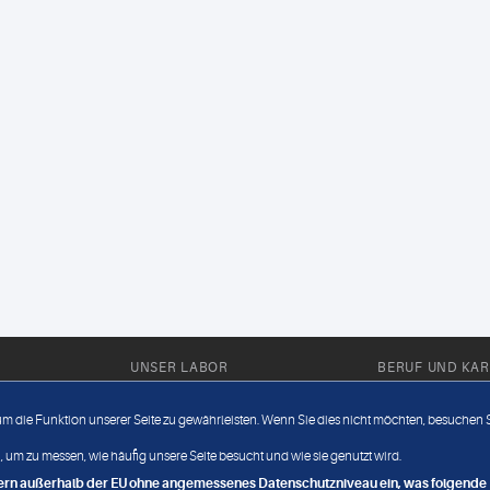
UNSER LABOR
BERUF UND KAR
Ärztliche Expertise
Berufsbilder
 um die Funktion unserer Seite zu gewährleisten. Wenn Sie dies nicht möchten, besuchen Si
Außendienst
Bewerberlou
 um zu messen, wie häufig unsere Seite besucht und wie sie genutzt wird.
Fahrdienst
Jobangebote
ndern außerhalb der EU ohne angemessenes Datenschutzniveau ein, was folgende R