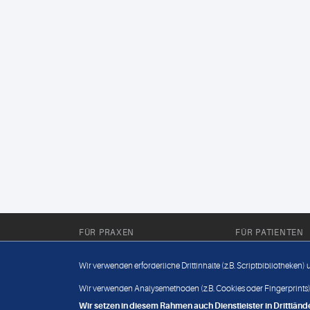
FÜR PRAXEN
FÜR PATIENTEN
Für Sie im Labor
Wissenwertes
Wir verwenden erforderliche Drittinhalte (z.B. Scriptbibliotheken)
Für Sie in der Praxis
Befundabruf
Wir verwenden Analysemethoden (z.B. Cookies oder Fingerprints),
Wir setzen in diesem Rahmen auch Dienstleister in Drittlä