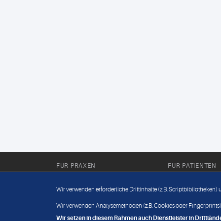
FÜR PRAXEN
FÜR PATIENTEN
Für Sie im Labor
Wissenwertes
Wir verwenden erforderliche Drittinhalte (z.B. Scriptbibliotheken)
Für Sie in der Praxis
Befundabruf
Wir verwenden Analysemethoden (z.B. Cookies oder Fingerprints),
Wir setzen in diesem Rahmen auch Dienstleister in Drittlä