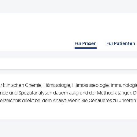
Für Praxen
Für Patienten
r klinischen Chemie, Hämatologie, Hämostaseologie, Immunologie 
de und Spezialanalysen dauern aufgrund der Methodik länger. Di
erzeichnis direkt bei dem Analyt. Wenn Sie Genaueres zu unsere