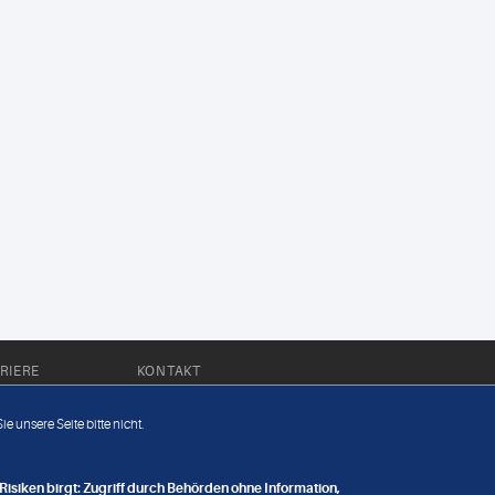
RIERE
KONTAKT
Impressum
e unsere Seite bitte nicht.
Datenschutz
nge
isiken birgt: Zugriff durch Behörden ohne Information,