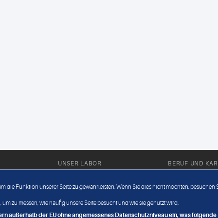
UNSER LABOR
BERUF UND KAR
Ärztliche Expertise
Berufsbilder
 um die Funktion unserer Seite zu gewährleisten. Wenn Sie dies nicht möchten, besuchen Si
Außendienst
Bewerberlou
 um zu messen, wie häufig unsere Seite besucht und wie sie genutzt wird.
Fahrdienst
Jobangebote
ndern außerhalb der EU ohne angemessenes Datenschutzniveau ein, was folgende R