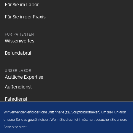
Für Sie im Labor
Für Sie in der Praxis
FÜR PATIENTEN
Wissenwertes
Befundabruf
UNSER LABOR
Ärztliche Expertise
Außendienst
Fahrdienst
Aktuelles
Wir verwenden erforderliche Drittinhalte (z.B. Scriptbibliotheken) um die Funktion
Unsere Grundsätze
unserer Seite zu gewährleisten. Wenn Sie dies nicht möchten, besuchen Sie unsere
Seite bitte nicht.