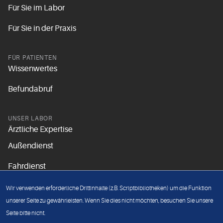
Für Sie im Labor
Für Sie in der Praxis
FÜR PATIENTEN
Wissenwertes
Befundabruf
UNSER LABOR
Ärztliche Expertise
Außendienst
Fahrdienst
Aktuelles
Wir verwenden erforderliche Drittinhalte (z.B. Scriptbibliotheken) um die Funktion
Unsere Grundsätze
unserer Seite zu gewährleisten. Wenn Sie dies nicht möchten, besuchen Sie unsere
Seite bitte nicht.