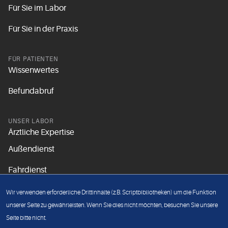
Für Sie im Labor
Für Sie in der Praxis
FÜR PATIENTEN
Wissenwertes
Befundabruf
UNSER LABOR
Ärztliche Expertise
Außendienst
Fahrdienst
Aktuelles
Wir verwenden erforderliche Drittinhalte (z.B. Scriptbibliotheken) um die Funktion
Unsere Grundsätze
unserer Seite zu gewährleisten. Wenn Sie dies nicht möchten, besuchen Sie unsere
Seite bitte nicht.