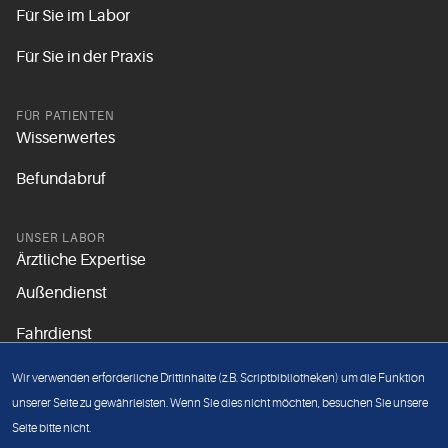
Für Sie im Labor
Für Sie in der Praxis
FÜR PATIENTEN
Wissenwertes
Befundabruf
UNSER LABOR
Ärztliche Expertise
Außendienst
Fahrdienst
Aktuelles
Wir verwenden erforderliche Drittinhalte (z.B. Scriptbibliotheken) um die Funktion
Unsere Grundsätze
unserer Seite zu gewährleisten. Wenn Sie dies nicht möchten, besuchen Sie unsere
Seite bitte nicht.